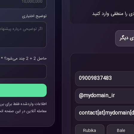
ی را منطقی وارد کنید
توضیح اختیاری
ی دیگر
حاصل 2 + 2 چند می‌شود؟ *
09009837483
@mydomain_ir
اطلاعات واردشده فقط برای برر
معامله آنلاین در این صفحه انج
contact[at]mydomain[d
Rubika
Bale